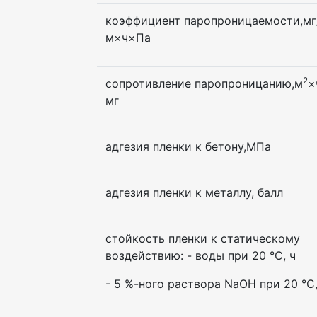
коэффициент паропроницаемости,мг
м×ч×Па
2
сопротивление паропроницанию,м
×
мг
адгезия пленки к бетону,МПа
адгезия пленки к металлу, балл
стойкость пленки к статическому
воздействию: - воды при 20 °С, ч
- 5 %-ного раствора NaOH при 20 °С,