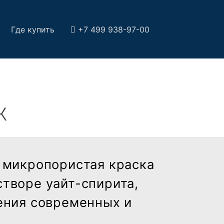
Где купить
+7 499 938-97-00
Ж
 микропористая краска
астворе уайт-спирита,
ения современных и