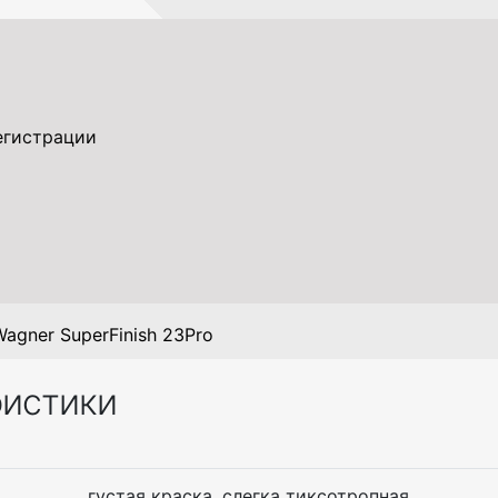
егистрации
agner SuperFinish 23Pro
ристики
густая краска, слегка тиксотропная