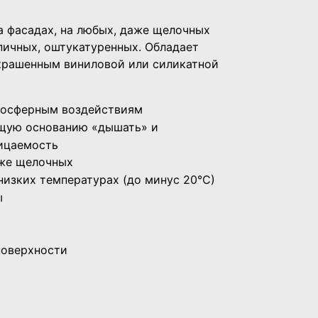
а фасадах, на любых, даже щелочных
пичных, оштукатуренных. Обладает
окрашенным виниловой или силикатной
мосферным воздействиям
ющую основанию «дышать» и
ицаемость
аже щелочных
изких температурах (до минус 20°С)
ы
поверхности